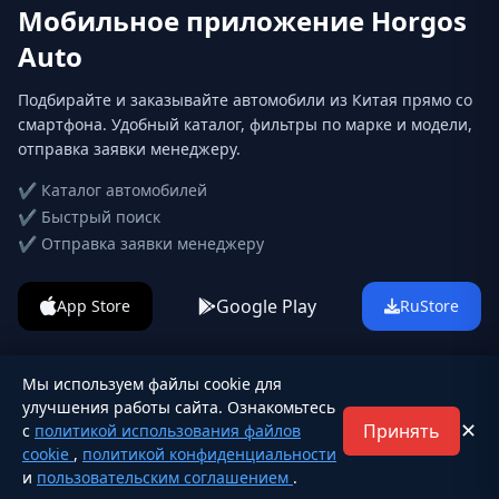
Мобильное приложение Horgos
Auto
Подбирайте и заказывайте автомобили из Китая прямо со
смартфона. Удобный каталог, фильтры по марке и модели,
отправка заявки менеджеру.
✔ Каталог автомобилей
✔ Быстрый поиск
✔ Отправка заявки менеджеру
Google Play
App Store
RuStore
Мы используем файлы cookie для
улучшения работы сайта. Ознакомьтесь
© 2026 horgos-auto.com. Все права защищены.
✕
Принять
с
политикой использования файлов
cookie
,
политикой конфиденциальности
и
пользовательским соглашением
.